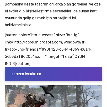
Bambaşka deste tasarımları, arka plan görselleri ve özel
efektler gibi kişiselleştirme seçenekleri de sunan kart
oyununda galip gelmek için stratejinizi iyi
belirlemelisiniz.
[button color=”btn-success” size=”btn-lg”
link=”http://apps.microsoft.com/windows/tr-
tr/app/uno-friends/f890f420-c544-4869-b8a4-
5eb9da186205″ icon=”” target=”false”]OYUN
INDIR[/button]
BENZER İÇERIKLER