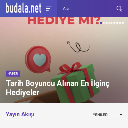
HABER
Hizbullah’ın yeni lideri Naim
Kasım: İsrail ile çarpışmalar
sürecek
Yayın Akışı