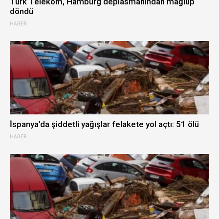
Türk Telekom, Hamburg deplasmanından mağlup
döndü
HABER
İspanya’da şiddetli yağışlar felakete yol açtı: 51 ölü
HABER