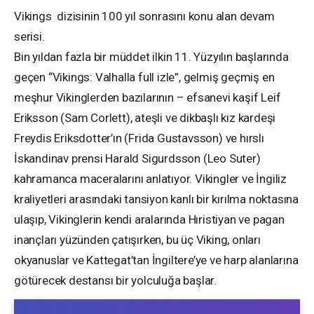
Vikings dizisinin 100 yıl sonrasını konu alan devam
serisi.
Bin yıldan fazla bir müddet ilkin 11. Yüzyılın başlarında
geçen “Vikings: Valhalla full izle”, gelmiş geçmiş en
meşhur Vikinglerden bazılarının – efsanevi kaşif Leif
Eriksson (Sam Corlett), ateşli ve dikbaşlı kız kardeşi
Freydis Eriksdotter’ın (Frida Gustavsson) ve hırslı
İskandinav prensi Harald Sigurdsson (Leo Suter)
kahramanca maceralarını anlatıyor. Vikingler ve İngiliz
kraliyetleri arasındaki tansiyon kanlı bir kırılma noktasına
ulaşıp, Vikinglerin kendi aralarında Hıristiyan ve pagan
inançları yüzünden çatışırken, bu üç Viking, onları
okyanuslar ve Kattegat’tan İngiltere’ye ve harp alanlarına
götürecek destansı bir yolculuğa başlar.