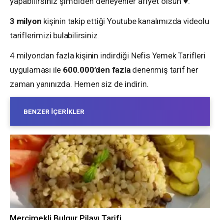
yapabilirsiniz şimdiden deneyenler afiyet olsun ♥️.
3 milyon
kişinin takip ettiği Youtube kanalımızda videolu
tariflerimizi bulabilirsiniz.
4 milyondan fazla kişinin indirdiği Nefis Yemek Tarifleri
uygulaması ile
600.000’den fazla
denenmiş tarif her
zaman yanınızda. Hemen siz de indirin.
BENZER İÇERIKLER
Mercimekli Bulgur Pilavı Tarifi