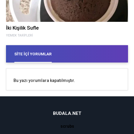
İki Kişilik Sufle
YEMEK TARIFLERI
SITE İÇI YORUMLAR
Bu yazı yorumlara kapatılmıştır.
BUDALA.NET
scrubs