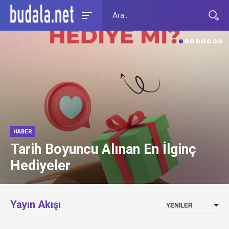
HABER
Hizbullah’ın yeni lideri Naim
Kasım: İsrail ile çarpışmalar
sürecek
Yayın Akışı