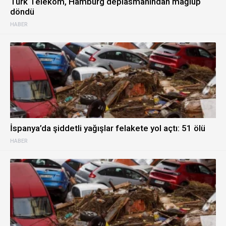
Türk Telekom, Hamburg deplasmanından mağlup
döndü
HABER
İspanya’da şiddetli yağışlar felakete yol açtı: 51 ölü
HABER