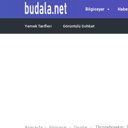
Bilgisayar
Habe
Yemek Tarifleri
Görüntülü Sohbet
Thronebreaker: T
Anasayfa
Bilgisayar
Oyunlar