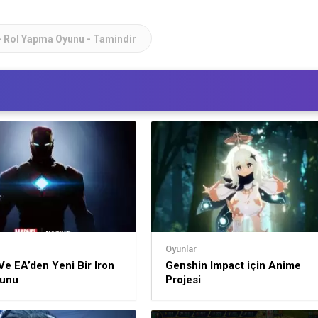
- Rol Yapma Oyunu - Tamindir
Oyunlar
Ve EA’den Yeni Bir Iron
Genshin Impact için Anime
unu
Projesi