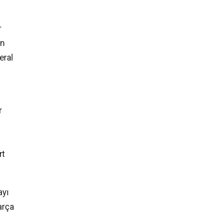
r
an
eral
r
rt
ayı
arça