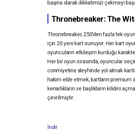
başına olarak dikkatimizi çekmeyi başa
Thronebreaker: The Witc
Thronebreaker, 250’den fazla tek oyu
için 20 yeni kart sunuyor. Her kart oyu
oyuncuların etkileşim kurduğu karakterl
Her bir oyun sırasında, oyuncular seçi
conmiyetine aleyhinde yol almak kart
hakim elde etmek, kartların premium a
kenarlıkların ve başlıkların kilidini aç
çevrilmiştir.
İndir