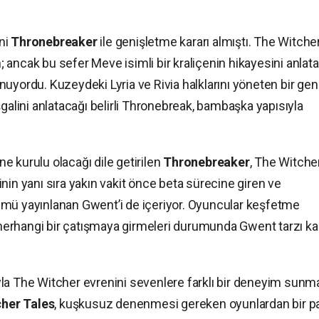
ni
Thronebreaker
ile genişletme kararı almıştı. The Witche
ancak bu sefer Meve isimli bir kraliçenin hikayesini anlat
uyordu. Kuzeydeki Lyria ve Rivia halklarını yöneten bir gen
şgalini anlatacağı belirli Thronebreak, bambaşka yapısıyla
 kurulu olacağı dile getirilen
Thronebreaker
, The Witche
nin yanı sıra yakın vakit önce beta sürecine giren ve
ümü yayınlanan Gwent’i de içeriyor. Oyuncular keşfetme
, herhangi bir çatışmaya girmeleri durumunda Gwent tarzı ka
la The Witcher evrenini sevenlere farklı bir deneyim sunm
her Tales
, kuşkusuz denenmesi gereken oyunlardan bir p