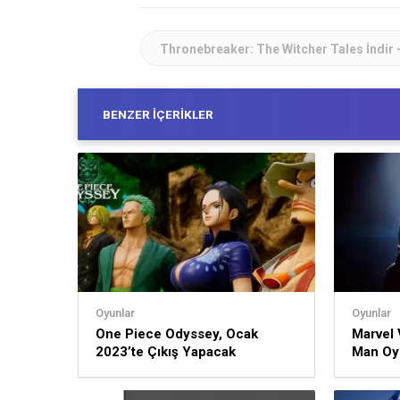
Thronebreaker: The Witcher Tales İndir 
BENZER İÇERIKLER
Oyunlar
Oyunlar
One Piece Odyssey, Ocak
Marvel 
2023’te Çıkış Yapacak
Man Oy