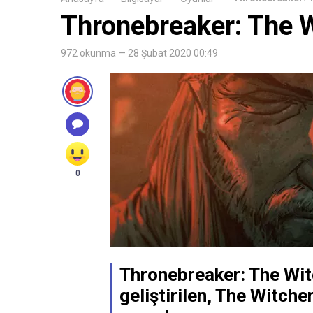
Thronebreaker: The W
972 okunma — 28 Şubat 2020 00:49
0
Thronebreaker: The Wit
geliştirilen, The Witcher