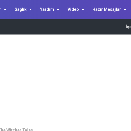
r
Sağlık
Yardım
Video
Hazır Mesajlar
İç
he Witcher Tales