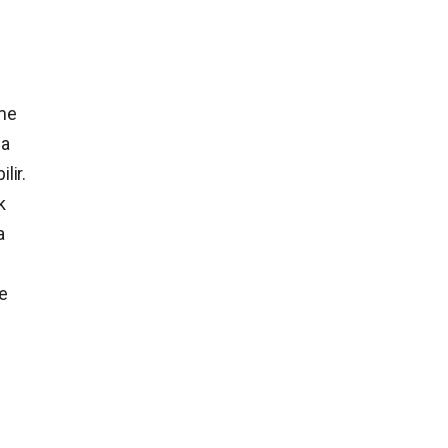
ame
da
lir.
k
a
le