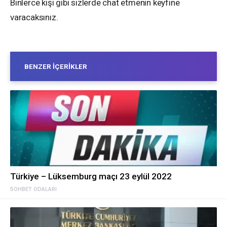
Binlerce kişi gibi sizlerde chat etmenin keyfine
varacaksınız.
BENZER İÇERIKLER
Türkiye – Lüksemburg maçı 23 eylül 2022
SOHBET ODALARI