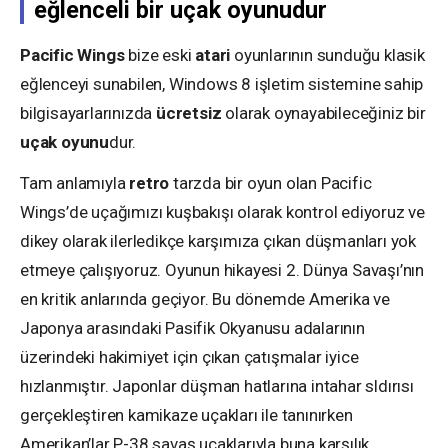
eğlenceli bir uçak oyunudur
Pacific Wings
bize eski
atari
oyunlarının sunduğu klasik
eğlenceyi sunabilen, Windows 8 işletim sistemine sahip
bilgisayarlarınızda
ücretsiz
olarak oynayabileceğiniz bir
uçak oyunu
dur.
Tam anlamıyla
retro
tarzda bir oyun olan Pacific
Wings’de uçağımızı kuşbakışı olarak kontrol ediyoruz ve
dikey olarak ilerledikçe karşımıza çıkan düşmanları yok
etmeye çalışıyoruz. Oyunun hikayesi 2. Dünya Savaşı’nın
en kritik anlarında geçiyor. Bu dönemde Amerika ve
Japonya arasındaki Pasifik Okyanusu adalarının
üzerindeki hakimiyet için çıkan çatışmalar iyice
hızlanmıştır. Japonlar düşman hatlarına intahar sldırısı
gerçekleştiren kamikaze uçakları ile tanınırken
Amerikan’lar P-38 savaş uçaklarıyla buna karşılık