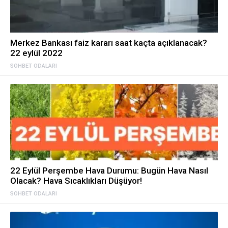
Merkez Bankası faiz kararı saat kaçta açıklanacak?
22 eylül 2022
SOHBET ODALARI
22 Eylül Perşembe Hava Durumu: Bugün Hava Nasıl
Olacak? Hava Sıcaklıkları Düşüyor!
SOHBET ODALARI