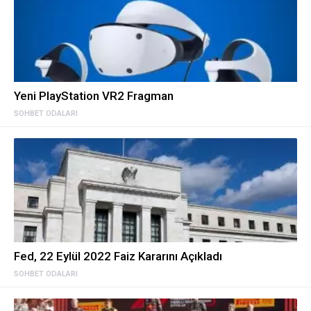
Yeni PlayStation VR2 Fragman
SOHBET ODALARI
Fed, 22 Eylül 2022 Faiz Kararını Açıkladı
SOHBET ODALARI