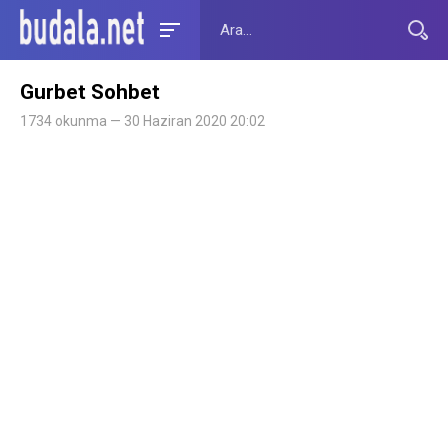
Gurbet Sohbet
1734 okunma — 30 Haziran 2020 20:02