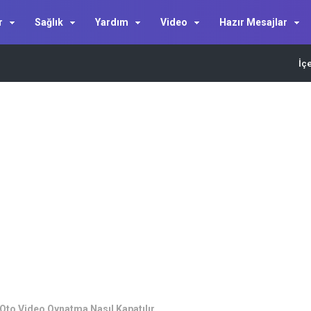
r
Sağlık
Yardım
Video
Hazır Mesajlar
İç
to Video Oynatma Nasıl Kapatılır