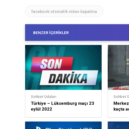
facebook otomatik video kapatma
BENZER İÇERIKLER
Sohbet Odaları
Sohbet O
Türkiye – Lüksemburg maçı 23
Merkez 
eylül 2022
kaçta a
2022