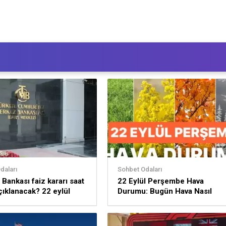
daları
Sohbet Odaları
Bankası faiz kararı saat
22 Eylül Perşembe Hava
çıklanacak? 22 eylül
Durumu: Bugün Hava Nasıl
Olacak? Hava Sıcaklıkları
Düşüyor!