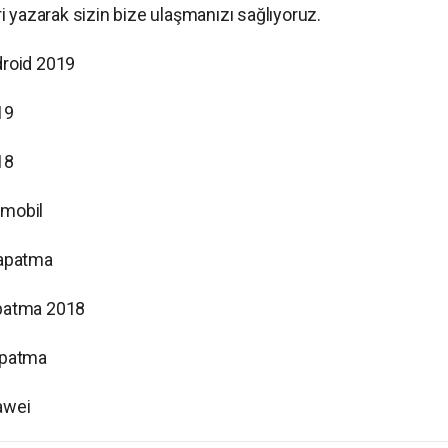
 yazarak sizin bize ulaşmanızı sağlıyoruz.
droid 2019
19
18
 mobil
kapatma
patma 2018
apatma
awei