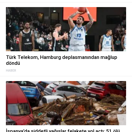
Türk Telekom, Hamburg deplasmanından mağlup
döndü
HABER
İspanya’da şiddetli yağışlar felakete yol açtı: 51 ölü