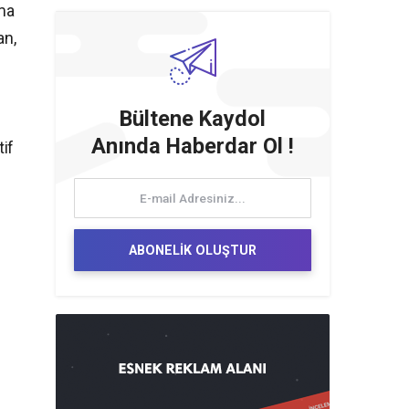
ama
an,
Bültene Kaydol
Anında Haberdar Ol !
if
ABONELİK OLUŞTUR