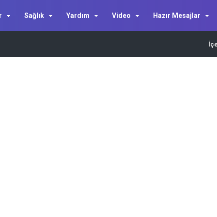
r
Sağlık
Yardım
Video
Hazır Mesajlar
İç