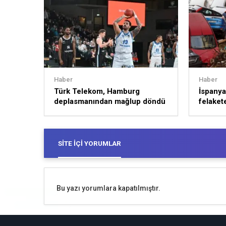
Haber
Haber
Türk Telekom, Hamburg
İspanya’
deplasmanından mağlup döndü
felakete
SITE İÇI YORUMLAR
Bu yazı yorumlara kapatılmıştır.