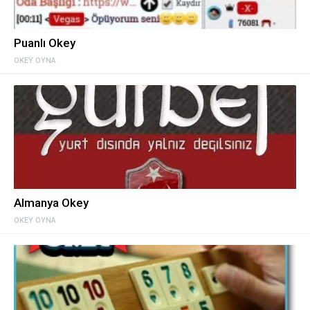
Puanlı Okey
OKEY OYNA
Almanya Okey
OKEY OYNA