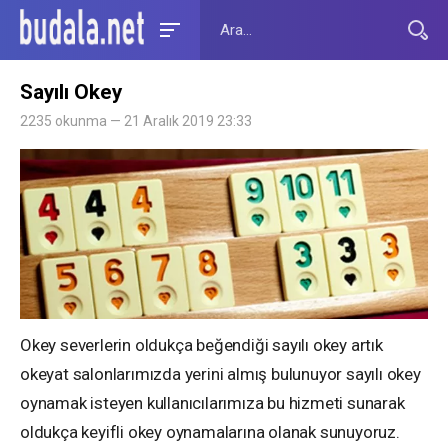
Sayılı Okey
2235 okunma — 21 Aralık 2019 23:33
Okey severlerin oldukça beğendiği sayılı okey artık
okeyat salonlarımızda yerini almış bulunuyor sayılı okey
oynamak isteyen kullanıcılarımıza bu hizmeti sunarak
oldukça keyifli okey oynamalarına olanak sunuyoruz.