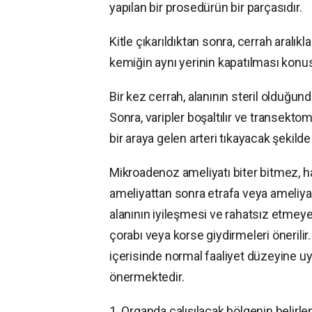
yapılan bir prosedürün bir parçasıdır.
Kitle çıkarıldıktan sonra, cerrah aralı
kemiğin aynı yerinin kapatılması konu
Bir kez cerrah, alanının steril olduğu
Sonra, varipler boşaltılır ve transektom
bir araya gelen arteri tıkayacak şekild
Mikroadenoz ameliyatı biter bitmez, ha
ameliyattan sonra etrafa veya ameliya
alanının iyileşmesi ve rahatsız etmey
çorabı veya korse giydirmeleri önerilir
içerisinde normal faaliyet düzeyine u
önermektedir.
1. Organda çalışılacak bölgenin belirl