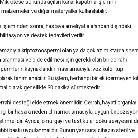
ı: Mikrotese sonunda açılan kanal kapatma işlemini
 malzemeler ve diğer materyaller kullanılabilir.
e işleminden sonra, hastaya ameliyat alanından dışındaki
itasyon ve destek tedavileri verilir.
k amacıyla kriptozoospermi olan ya da çok az miktarda spe
n aranması ve elde edilmesi için gerekli olan bir cerrahi
spermlerin kaynaklandırılması amacıyla, veziküler tüp
arak tanımlanabilir. Bu işlem, herhangi bir ek içermeyen lo
rmal olarak genellikle 30 dakika sürmektedir.
errahi desteği elde etmek önemlidir. Cerrah, hayati organlar
ngi bir hasara neden olmamak amacıyla, uygun birpozisyo
irmelidir. Ayrıca, omurgayı ve testiküler doku seviyesini 
bi baskı uygulanmalıdır. Bunun yanı sıra, cihazın steril ve