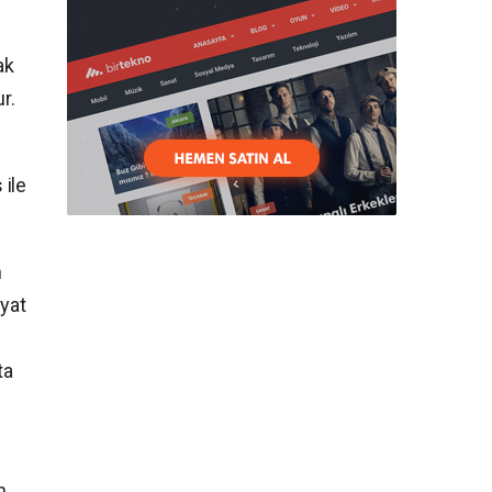
ak
r.
 ile
n
iyat
ta
n