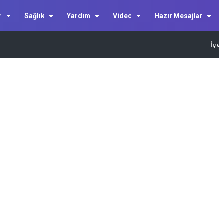
r
Sağlık
Yardım
Video
Hazır Mesajlar
İç