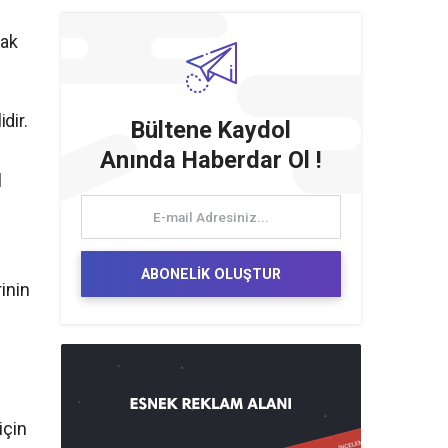
rak
dir.
Bültene Kaydol
Anında Haberdar Ol !
l
ABONELİK OLUŞTUR
inin
için