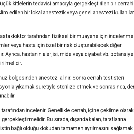
ük kitlelerin tedavisi amacıyla gerçekleştirilen bir cerrahi
lim edilen bir lokal anestezik veya genel anestezi kullanıla
asta doktor tarafından fiziksel bir muayene için incelenmeli
ler veya hasta için özel bir risk oluşturabilecek diğer
 Ayrıca, hastanın alerjisi, mide veya diyabet vb. potansiye
rilmelidir.
uz bölgesinden anestezi alınır. Sonra cerrah testisteri
üsyonla yıkamak suretiyle sterilize etmek ve sonrasında, der
nabilir.
r tarafından incelenir. Genellikle cerrah, içine çekilme olarak
rçekleştirmelidir. Bu sırada, dışarıda kalan, taraflarına
n, kistin bağlı olduğu dokudan tamamen ayrılmasını sağlamak 