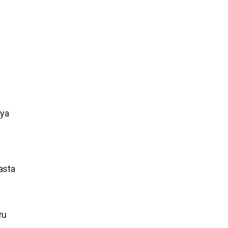
 ya
asta
ru