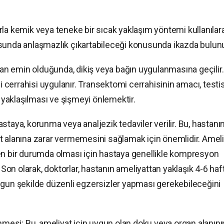
klarla kemik veya teneke bir sıcak yaklaşım yöntemi kullanılar
sunda anlaşmazlık çıkartabileceği konusunda ikazda bulunu
ndan emin olduğunda, dikiş veya bağın uygulanmasına geçilir.
i cerrahisi uygulanır. Transektomi cerrahisinin amacı, testis
e yaklaşılması ve şişmeyi önlemektir.
staya, korunma veya analjezik tedaviler verilir. Bu, hastanı
t alanına zarar vermemesini sağlamak için önemlidir. Amel
en bir durumda olması için hastaya genellikle kompresyon
. Son olarak, doktorlar, hastanın ameliyattan yaklaşık 4-6 haf
ygun şekilde düzenli egzersizler yapması gerekebileceğini
enmesi: Bu, ameliyat için uygun olan doku veya organ alanını