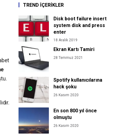
TREND İÇERİKLER
Disk boot failure insert
system disk and press
enter
18 Aralık 2019
Ekran Kartı Tamiri
28 Temmuz 2021
kabet
ne
ştu.
Spotify kullanıcılarına
hack şoku
26 Kasım 2020
ıdır.
En son 800 yıl önce
olmuştu
26 Kasım 2020