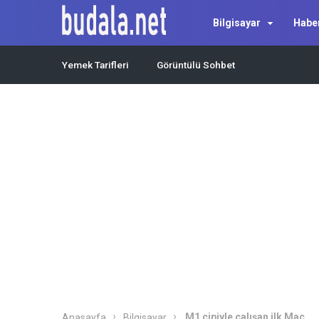
Bilgisayar
Habe
Yemek Tarifleri
Görüntülü Sohbet
M1 çipiyle çalışan ilk Mac
Anasayfa
Bilgisayar