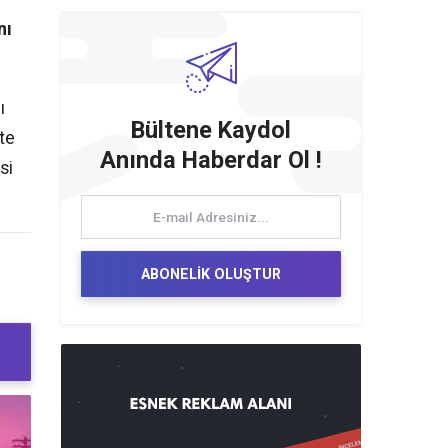
nı
ı
Bültene Kaydol
te
Anında Haberdar Ol !
si
ABONELİK OLUŞTUR