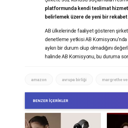
platformunda kendi teslimat hizmetin
belirlemek üzere de yeni bir rekabet
AB ülkelerinde faaliyet gösteren şirket
denetleme yetkisi AB Komisyonu’nda 
aykırı bir durum olup olmadığını değer
halinde AB Komisyonu, bu duruma son v
amazon
avrupa birliği
margrethe ve
BENZER İÇERIKLER