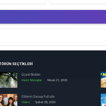
TÖRÜN SEÇTIKLERI
Güzel Nickler
Hazır Mesajlar
Nisan 21, 2020
Eltilerin Savaşı Full izle
Video
Şubat 28, 2020