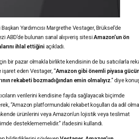
i Başkan Yardımcısı Margrethe Vestager, Brüksel’de
zi ABD’de bulunan sanal alışveriş sitesi
Amazon’un ön
rını ihlal ettiğini
açıkladı.
n bir pazar olmakla birlikte kendisinin de bu satıcılarla re
 işaret eden Vestager, “
Amazon gibi önemli piyasa gücü
larının rekabeti bozmadığından emin olmalıyız
.” diye konu
cıların verilerini kendisine fayda sağlayacak biçimde
ek, “Amazon platformundaki rekabet koşulları da adil olmal
akende ürünlerini veya Amazon’un lojistik veya teslimat
içimde desteklememelidir.” ifadesini kullandı.
 bildirdiklerini söyleyen
Vestager, Amazon’un