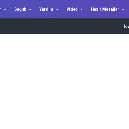
r
Sağlık
Yardım
Video
Hazır Mesajlar
İç