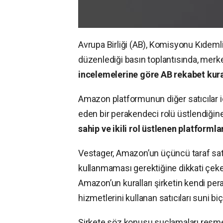
Avrupa Birliği (AB), Komisyonu Kıdeml
düzenlediği basın toplantısında, merke
incelemelerine göre AB rekabet kurala
Amazon platformunun diğer satıcılar içi
eden bir perakendeci rolü üstlendiğine
sahip ve ikili rol üstlenen platform
Vestager, Amazon’un üçüncü taraf satı
kullanmaması gerektiğine dikkati çeker
Amazon’un kuralları şirketin kendi per
hizmetlerini kullanan satıcıları suni b
Şirkete söz konusu suçlamaları resmen