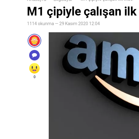
M1 çipiyle çalışan il
1114 okunma — 29 Kasım 2020 12:04
0