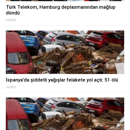
Türk Telekom, Hamburg deplasmanından mağlup
döndü
HABER
İspanya’da şiddetli yağışlar felakete yol açtı: 51 ölü
HABER