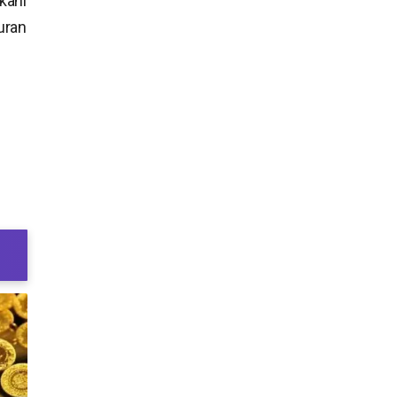
kanı
uran