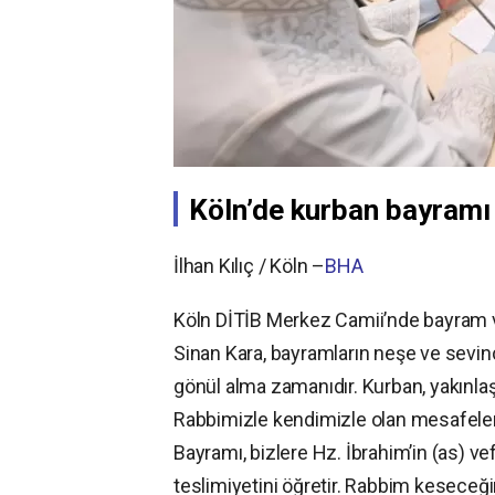
Köln’de kurban bayramı 
İlhan Kılıç / Köln –
BHA
Köln DİTİB Merkez Camii’nde bayram v
Sinan Kara, bayramların neşe ve sevinç
gönül alma zamanıdır. Kurban, yakınla
Rabbimizle kendimizle olan mesafeleri
Bayramı, bizlere Hz. İbrahim’in (as) vef
teslimiyetini öğretir. Rabbim keseceği