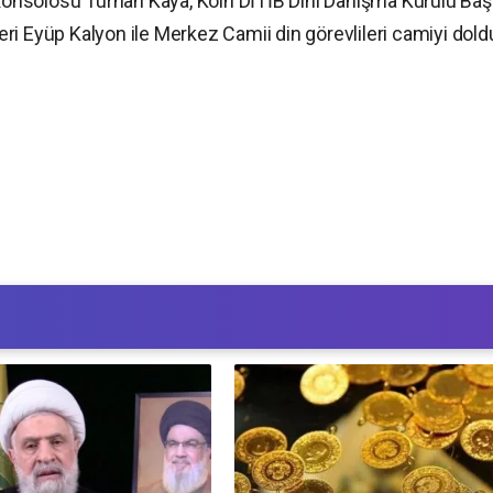
onsolosu Turhan Kaya, Köln DİTİB Dini Danışma Kurulu Baş
ri Eyüp Kalyon ile Merkez Camii din görevlileri camiyi dold