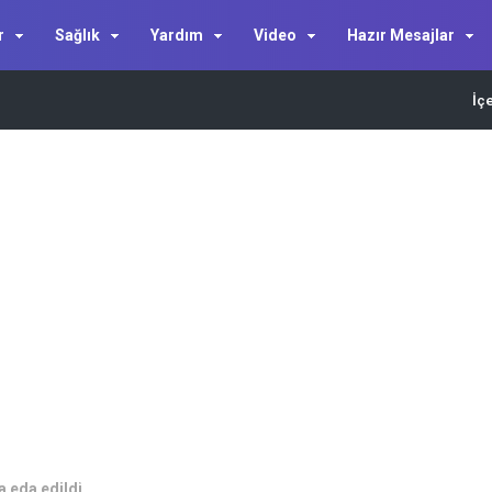
r
Sağlık
Yardım
Video
Hazır Mesajlar
İç
a eda edildi