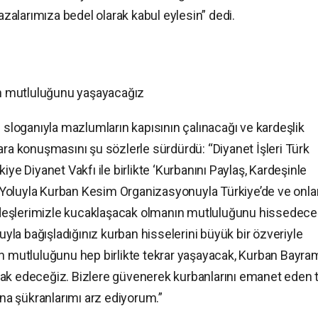
 azalarımıza bedel olarak kabul eylesin” dedi.
n mutluluğunu yaşayacağız
” sloganıyla mazlumların kapısının çalınacağı ve kardeşlik
ara konuşmasını şu sözlerle sürdürdü: “Diyanet İşleri Türk
ürkiye Diyanet Vakfı ile birlikte ‘Kurbanını Paylaş, Kardeşinle
et Yoluyla Kurban Kesim Organizasyonuyla Türkiye’de ve onla
kardeşlerimizle kucaklaşacak olmanın mutluluğunu hissedece
luyla bağışladığınız kurban hisselerini büyük bir özveriyle
ın mutluluğunu hep birlikte tekrar yaşayacak, Kurban Bayra
rak edeceğiz. Bizlere güvenerek kurbanlarını emanet eden
a şükranlarımı arz ediyorum.”