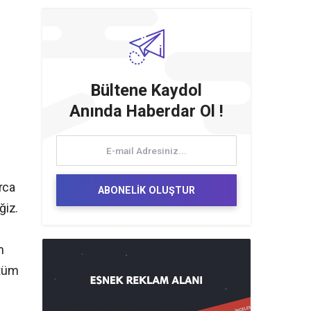
Bültene Kaydol
Anında Haberdar Ol !
rca
ABONELİK OLUŞTUR
ğiz.
m
 tüm