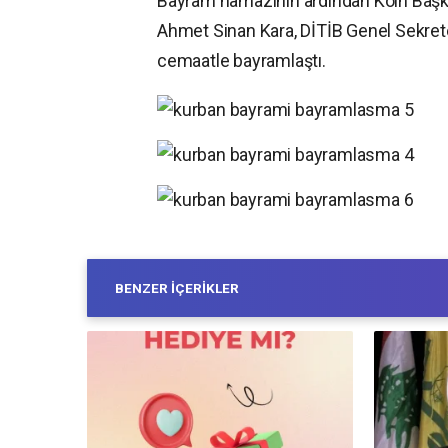
Bayram namazının ardından Köln Başk
Ahmet Sinan Kara, DİTİB Genel Sekrete
cemaatle bayramlaştı.
BENZER İÇERIKLER