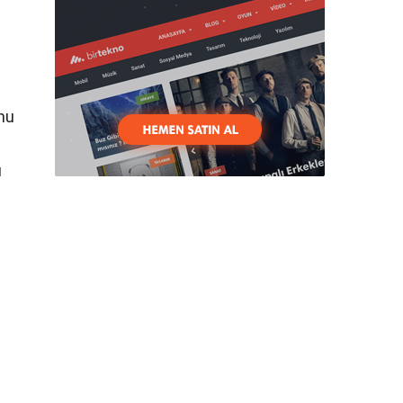
unu
ı