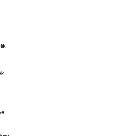
lik
ek
ve