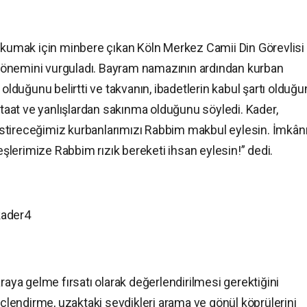
 okumak için minbere çıkan Köln Merkez Camii Din Görevlisi
 önemini vurguladı. Bayram namazının ardından kurban
duğunu belirtti ve takvanın, ibadetlerin kabul şartı olduğ
 itaat ve yanlışlardan sakınma olduğunu söyledi. Kader,
stireceğimiz kurbanlarımızı Rabbim makbul eylesin. İmkân
lerimize Rabbim rızık bereketi ihsan eylesin!” dedi.
raya gelme fırsatı olarak değerlendirilmesi gerektiğini
üçlendirme, uzaktaki sevdikleri arama ve gönül köprülerini