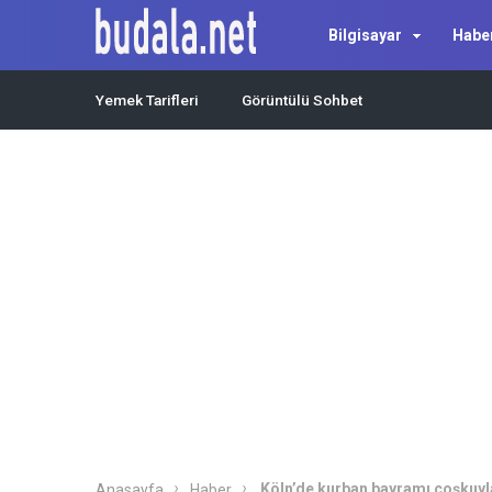
Bilgisayar
Habe
Yemek Tarifleri
Görüntülü Sohbet
Köln’de kurban bayramı coşkuyl
Anasayfa
Haber