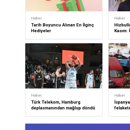
Haber
Haber
Tarih Boyuncu Alınan En İlginç
Hizbull
Hediyeler
Kasım: İ
sürece
Haber
Haber
Türk Telekom, Hamburg
İspanya’
deplasmanından mağlup döndü
felakete