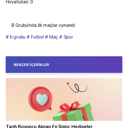
Hırvatistan: 0
B Grubu’nda ilk maçlar oynandı
# b grubu
# Futbol
# Maç
# Spor
BENZER İÇERIKLER
Tarih Boyuncu Alınan En İlginç Hediyeler