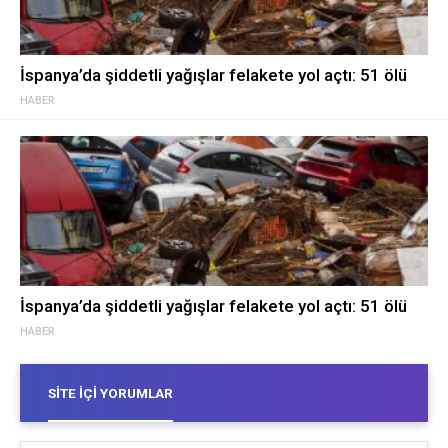
İspanya’da şiddetli yağışlar felakete yol açtı: 51 ölü
HABER
İspanya’da şiddetli yağışlar felakete yol açtı: 51 ölü
HABER
SITE İÇI YORUMLAR