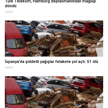
Türk Telekom, Hamburg deplasmanından mağlup
döndü
HABER
İspanya’da şiddetli yağışlar felakete yol açtı: 51 ölü
HABER