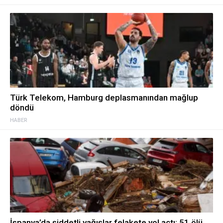
Türk Telekom, Hamburg deplasmanından mağlup
döndü
HABER
İspanya’da şiddetli yağışlar felakete yol açtı: 51 ölü