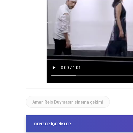
Aman Reis Duymasın sinema çekimi
BENZER İÇERIKLER