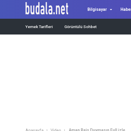
Bilgisayar
Habe
Yemek Tarifleri
Görüntülü Sohbet
Aman Reis Duymasın Full izle
Anasayfa
Video