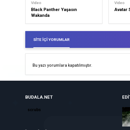
Video
Video
Black Panther Yaşasın
Avatar
Wakanda
SITE İÇI YORUMLAR
Bu yazı yorumlara kapatılmıştır.
BUDALA.NET
EDI
scrubs