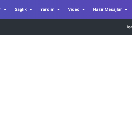
r
Sağlık
Yardım
Video
Hazır Mesajlar
İç