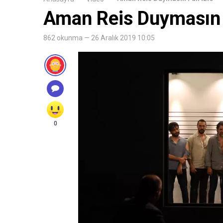
Aman Reis Duymasın F
862 okunma — 26 Aralık 2019 10:05
0