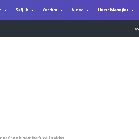
r
Sağlık
Yardım
Video
Hazır Mesajlar
İç
sı’na ait gemiye füzeli saldırı