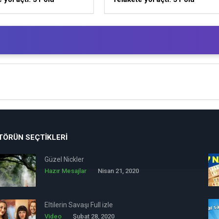
TÖRÜN SEÇTIKLERI
Güzel Nickler
Hazır Mesajlar
Nisan 21, 2020
Eltilerin Savaşı Full izle
Video
Şubat 28, 2020