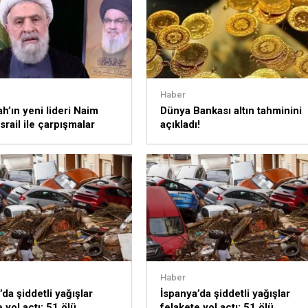
Haber
ah’ın yeni lideri Naim
Dünya Bankası altın tahminini
srail ile çarpışmalar
açıkladı!
k
Haber
da şiddetli yağışlar
İspanya’da şiddetli yağışlar
 yol açtı: 51 ölü
felakete yol açtı: 51 ölü