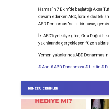
Hamas’ın 7 Ekim’de başlattığı Aksa Tuf
devam ederken ABD, İsrail’e destek ama
ABD Donanması’na ait bir savaş gemisin
İki ABD’li yetkiliye göre, Orta Doğu’d
yakınlarında gerçekleşen füze saldırısın
Yemen yakınlarında ABD Donanması’na a
# Abd
# ABD Donanması
# filistin
# Fü
BENZER İÇERIKLER