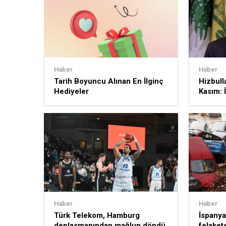
Haber
Haber
Tarih Boyuncu Alınan En İlginç
Hizbull
Hediyeler
Kasım: İ
sürece
Haber
Haber
Türk Telekom, Hamburg
İspanya’
deplasmanından mağlup döndü
felakete