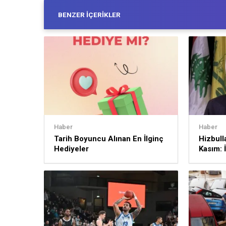
BENZER İÇERIKLER
Haber
Haber
Tarih Boyuncu Alınan En İlginç
Hizbull
Hediyeler
Kasım: İ
sürece