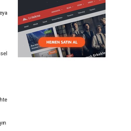
veya
isel
ahte
yın