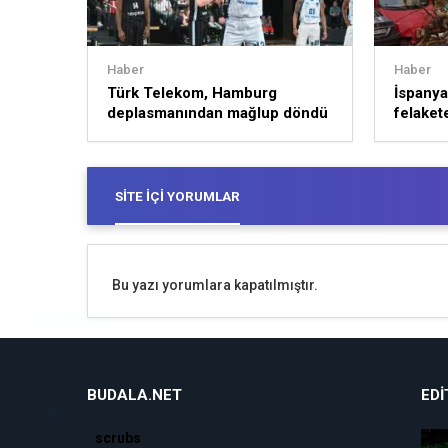
Haber
Haber
Türk Telekom, Hamburg
İspanya’
deplasmanından mağlup döndü
felakete
SITE İÇI YORUMLAR
Bu yazı yorumlara kapatılmıştır.
BUDALA.NET
EDI
scrubs