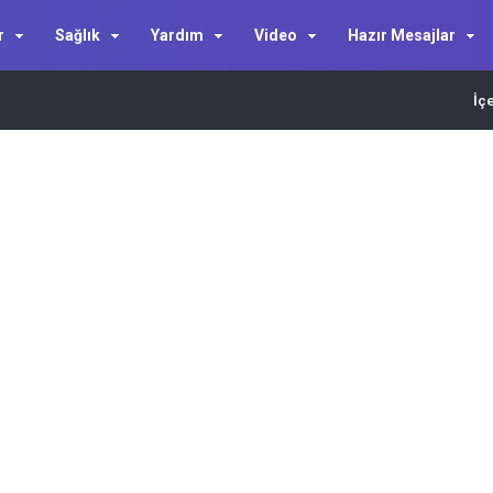
r
Sağlık
Yardım
Video
Hazır Mesajlar
İç