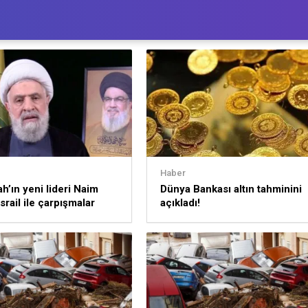
Haber
ah’ın yeni lideri Naim
Dünya Bankası altın tahminini
srail ile çarpışmalar
açıkladı!
k