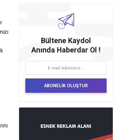
r
nızı
Bültene Kaydol
Anında Haberdar Ol !
ek
ABONELİK OLUŞTUR
rını