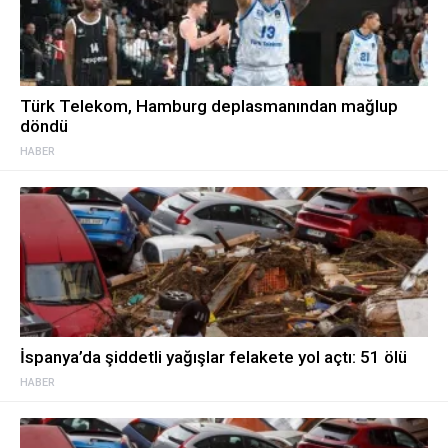
Türk Telekom, Hamburg deplasmanından mağlup
döndü
HABER
İspanya’da şiddetli yağışlar felakete yol açtı: 51 ölü
HABER