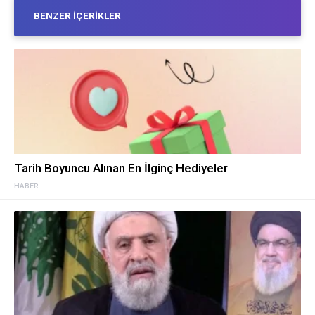
BENZER İÇERIKLER
Tarih Boyuncu Alınan En İlginç Hediyeler
HABER