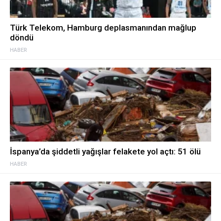
Türk Telekom, Hamburg deplasmanından mağlup
döndü
HABER
İspanya’da şiddetli yağışlar felakete yol açtı: 51 ölü
HABER