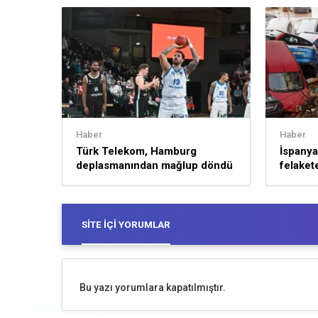
Haber
Haber
Türk Telekom, Hamburg
İspanya’
deplasmanından mağlup döndü
felakete
SITE İÇI YORUMLAR
Bu yazı yorumlara kapatılmıştır.