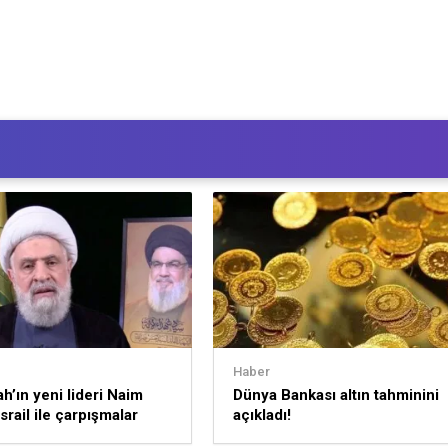
Haber
ah’ın yeni lideri Naim
Dünya Bankası altın tahminini
srail ile çarpışmalar
açıkladı!
k