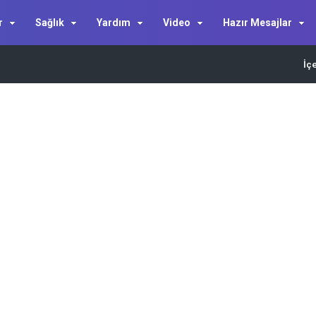
r
Sağlık
Yardım
Video
Hazır Mesajlar
İç