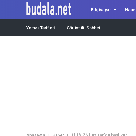
Bilgisayar
Habe
Yemek Tarifleri
Görüntülü Sohbet
U 18, 26 Haziran’da başlıyor
Anasayfa
Haber