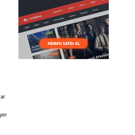
sar
 yer