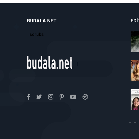
BUDALA.NET
EDI
scrubs
|