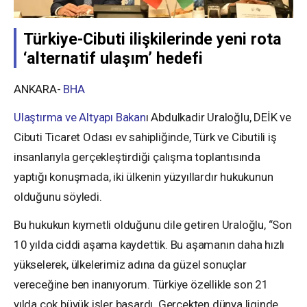
Türkiye-Cibuti ilişkilerinde yeni rota
‘alternatif ulaşım’ hedefi
ANKARA-
BHA
Ulaştırma ve Altyapı Bakan
ı Abdulkadir Uraloğlu, DEİK ve
Cibuti Ticaret Odası ev sahipliğinde, Türk ve Cibutili iş
insanlarıyla gerçekleştirdiği çalışma toplantısında
yaptığı konuşmada, iki ülkenin yüzyıllardır hukukunun
olduğunu söyledi.
Bu hukukun kıymetli olduğunu dile getiren Uraloğlu, “Son
10 yılda ciddi aşama kaydettik. Bu aşamanın daha hızlı
yükselerek, ülkelerimiz adına da güzel sonuçlar
vereceğine ben inanıyorum. Türkiye özellikle son 21
yılda çok büyük işler başardı. Gerçekten dünya liginde