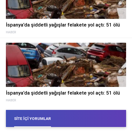
İspanya’da şiddetli yağışlar felakete yol açtı: 51 ölü
HABER
İspanya’da şiddetli yağışlar felakete yol açtı: 51 ölü
HABER
SITE İÇI YORUMLAR