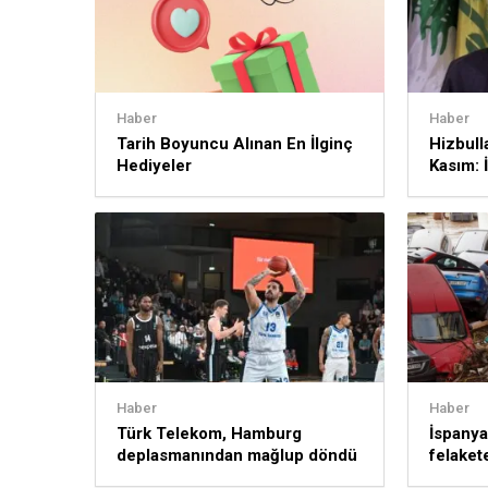
Haber
Haber
Tarih Boyuncu Alınan En İlginç
Hizbull
Hediyeler
Kasım: İ
sürece
Haber
Haber
Türk Telekom, Hamburg
İspanya’
deplasmanından mağlup döndü
felakete