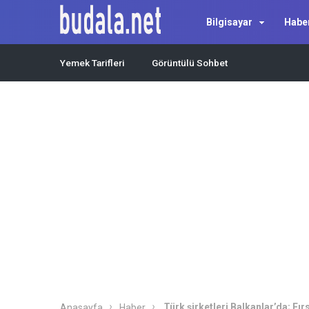
Bilgisayar
Habe
Yemek Tarifleri
Görüntülü Sohbet
Türk şirketleri Balkanlar’da; Fır
Anasayfa
Haber