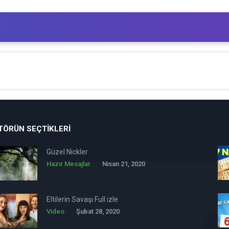
TÖRÜN SEÇTIKLERI
Güzel Nickler
Hazır Mesajlar
Nisan 21, 2020
Eltilerin Savaşı Full izle
Video
Şubat 28, 2020