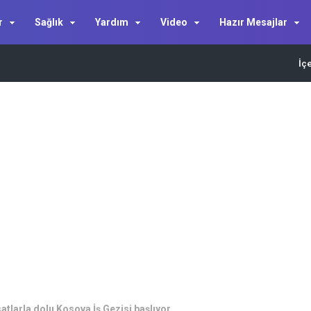
r
Sağlık
Yardım
Video
Hazır Mesajlar
İç
satlarla dolu Kosova İş Gezisi başlıyor