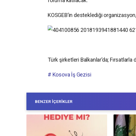
foruma katılacak.
KOSGEB’in desteklediği organizasyon, T
Türk şirketleri Balkanlar’da; Fırsatlarla
# Kosova İş Gezisi
BENZER İÇERIKLER