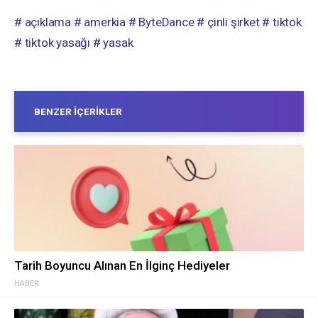
# açıklama
# amerkia
# ByteDance
# çinli şirket
# tiktok
# tiktok yasağı
# yasak
BENZER İÇERIKLER
Tarih Boyuncu Alınan En İlginç Hediyeler
HABER