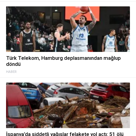
Türk Telekom, Hamburg deplasmanından mağlup
döndü
HABER
İspanya’da şiddetli yağışlar felakete yol açtı: 51 ölü