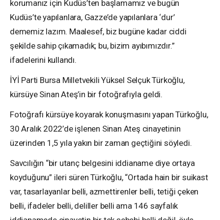
korumanız için Kudüs’ten başlamamız ve bugün
Kudüs’te yapılanlara, Gazze’de yapılanlara ‘dur’
dememiz lazım. Maalesef, biz bugüne kadar ciddi
şekilde sahip çıkamadık; bu, bizim ayıbımızdır.”
ifadelerini kullandı.
İYİ Parti Bursa Milletvekili Yüksel Selçuk Türkoğlu,
kürsüye Sinan Ateş’in bir fotoğrafıyla geldi.
Fotoğrafı kürsüye koyarak konuşmasını yapan Türkoğlu,
30 Aralık 2022’de işlenen Sinan Ateş cinayetinin
üzerinden 1,5 yıla yakın bir zaman geçtiğini söyledi.
Savcılığın “bir utanç belgesini iddianame diye ortaya
koyduğunu” ileri süren Türkoğlu, “Ortada hain bir suikast
var, tasarlayanlar belli, azmettirenler belli, tetiği çeken
belli, ifadeler belli, deliller belli ama 146 sayfalık
iddianamede cinayetin bir tek sebebi belli değil, öyle