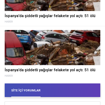
İspanya’da şiddetli yağışlar felakete yol açtı: 51 ölü
HABER
İspanya’da şiddetli yağışlar felakete yol açtı: 51 ölü
HABER
SITE İÇI YORUMLAR