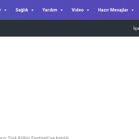
r
Sağlık
Yardım
Video
Hazır Mesajlar
İç
ıs Türk Kültür Festivali’ne katıldı