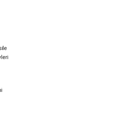
sile
leri
i