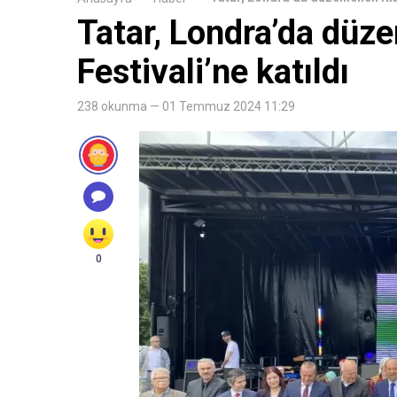
Tatar, Londra’da düze
Festivali’ne katıldı
238 okunma — 01 Temmuz 2024 11:29
0