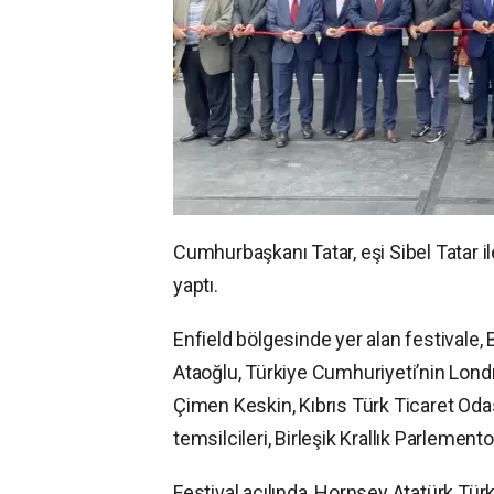
Cumhurbaşkanı Tatar, eşi Sibel Tatar ile
yaptı.
Enfield bölgesinde yer alan festivale,
Ataoğlu, Türkiye Cumhuriyeti’nin Lon
Çimen Keskin, Kıbrıs Türk Ticaret Oda
temsilcileri, Birleşik Krallık Parlementos
Festival açılında, Hornsey Atatürk Türk 