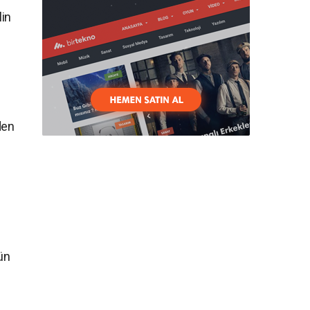
lin
den
ün