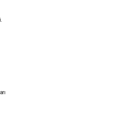
.
arı