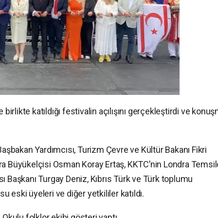
 birlikte katıldığı festivalin açılışını gerçekleştirdi ve konu
 Başbakan Yardımcısı, Turizm Çevre ve Kültür Bakanı Fikri
dra Büyükelçisi Osman Koray Ertaş, KKTC’nin Londra Temsil
sı Başkanı Turgay Deniz, Kıbrıs Türk ve Türk toplumu
u eski üyeleri ve diğer yetkililer katıldı.
Okulu folklor ekibi gösteri yaptı.