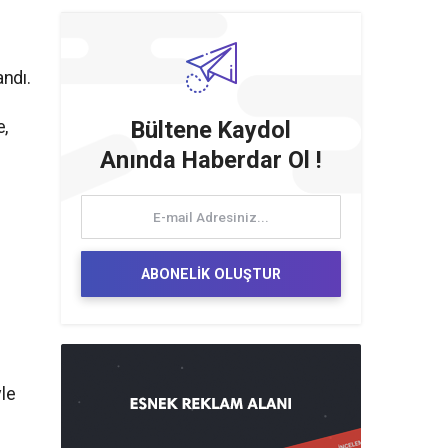
andı.
e,
Bültene Kaydol
Anında Haberdar Ol !
ABONELİK OLUŞTUR
yle