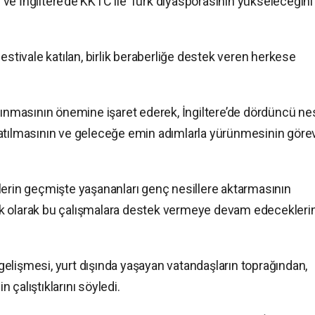
tı ve İngiltere’de KKTC ile Türk diyasporasının yükseleceğini
estivale katılan, birlik beraberliğe destek veren herkese
şınmasının önemine işaret ederek, İngiltere’de dördüncü ne
atılmasının ve geleceğe emin adımlarla yürünmesinin görev
lerin geçmişte yaşananları genç nesillere aktarmasının
k olarak bu çalışmalara destek vermeye devam edeceklerin
elişmesi, yurt dışında yaşayan vatandaşların toprağından,
çalıştıklarını söyledi.