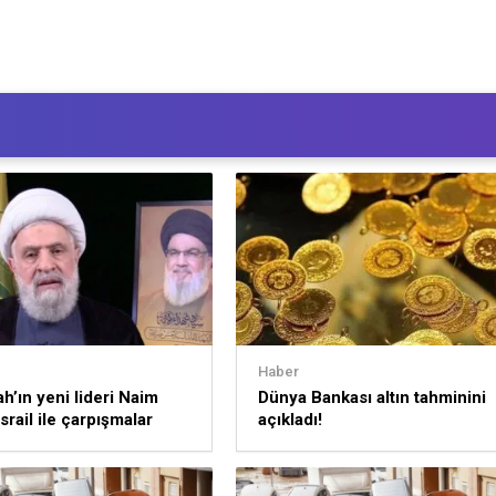
Haber
ah’ın yeni lideri Naim
Dünya Bankası altın tahminini
srail ile çarpışmalar
açıkladı!
k