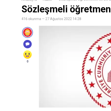
Sözleşmeli öğretmenl
416 okunma — 27 Ağustos 2022 14:28
0