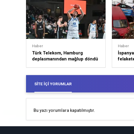
Haber
Haber
Türk Telekom, Hamburg
İspanya’
deplasmanından mağlup döndü
felakete
SITE İÇI YORUMLAR
Bu yazı yorumlara kapatılmıştır.