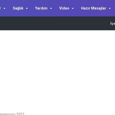
r
Sağlık
Yardım
Video
Hazır Mesajlar
İç
başvurusu 2022