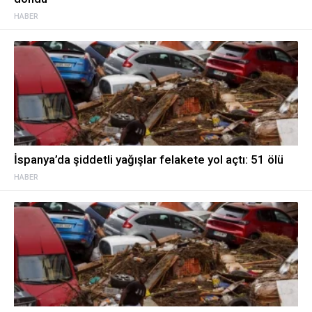
HABER
İspanya’da şiddetli yağışlar felakete yol açtı: 51 ölü
HABER