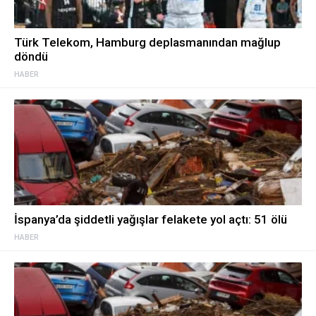
Türk Telekom, Hamburg deplasmanından mağlup
döndü
HABER
İspanya’da şiddetli yağışlar felakete yol açtı: 51 ölü
HABER