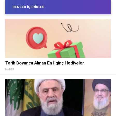
BENZER İÇERIKLER
Tarih Boyuncu Alınan En İlginç Hediyeler
HABER