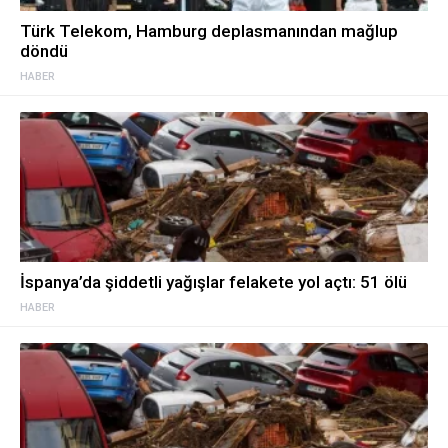
Türk Telekom, Hamburg deplasmanından mağlup
döndü
HABER
İspanya’da şiddetli yağışlar felakete yol açtı: 51 ölü
HABER