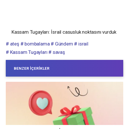
Kassam Tugayları: İsrail casusluk noktasını vurduk
# ateş
# bombalama
# Gündem
# israil
# Kassam Tugayları
# savaş
BENZER İÇERIKLER