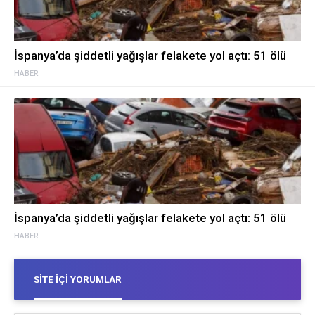
İspanya’da şiddetli yağışlar felakete yol açtı: 51 ölü
HABER
İspanya’da şiddetli yağışlar felakete yol açtı: 51 ölü
HABER
SITE İÇI YORUMLAR