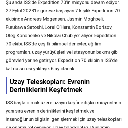
Şu anda ISS’de Expedition 70’in misyonu devam ediyor.
27 Eylül 2023’te göreve başlayan 7 kişilik Expedition 70
ekibinde Andreas Mogensen, Jasmin Moghbeli,
Furukawa Satoshi, Loral O’Hara, Konstantin Borisov,
Oleg Kononenko ve Nikolai Chub yer alıyor. Expedition
70 ekibi, ISS’de çeşitli bilimsel deneyler, eğitim
programları, uzay yürüyüşleri ve istasyonun bakımı gibi
görevleri yerine getiriyor. Expedition 70 ekibinin ISS’de
kalma süresi yaklaşık 6 ay olacak.
Uzay Teleskopları: Evrenin
Derinliklerini Keşfetmek
ISS başta olmak üzere uzayın keşfine ilişkin misyonların
yanı sıra evrenin derinliklerini keşfetmek ve
insanoğlunun bilgisini genişletmek için uzay teleskopları
da önemli rol oynuyor. Uzay teleskopları, Dünya’nın