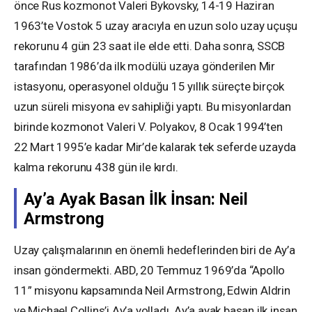
önce Rus kozmonot Valeri Bykovsky, 14-19 Haziran
1963’te Vostok 5 uzay aracıyla en uzun solo uzay uçuşu
rekorunu 4 gün 23 saat ile elde etti. Daha sonra, SSCB
tarafından 1986’da ilk modülü uzaya gönderilen Mir
istasyonu, operasyonel olduğu 15 yıllık süreçte birçok
uzun süreli misyona ev sahipliği yaptı. Bu misyonlardan
birinde kozmonot Valeri V. Polyakov, 8 Ocak 1994’ten
22 Mart 1995’e kadar Mir’de kalarak tek seferde uzayda
kalma rekorunu 438 gün ile kırdı.
Ay’a Ayak Basan İlk İnsan: Neil
Armstrong
Uzay çalışmalarının en önemli hedeflerinden biri de Ay’a
insan göndermekti. ABD, 20 Temmuz 1969’da “Apollo
11” misyonu kapsamında Neil Armstrong, Edwin Aldrin
ve Michael Collins’i Ay’a yolladı. Ay’a ayak basan ilk insan