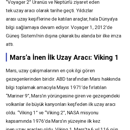
“Voyager 2” Uranüs ve Neptün’ü ziyaret eden
tek uzay aracı olarak tarihe geçti. Yıldızlar
arası uzay keşiflerine de katılan araçlar, hala Dünya’ya
bilgi sağlamaya devam ediyor. Voyager 1, 2012’de
Güneş Sistemi’nin dışına çıkarak bu alanda bir ilke imza
attı.
Mars’a İnen İlk Uzay Aracı: Viking 1
Mars, uzay çalışmalarının en çok ilgi gören
gezegenlerinden biridir. ABD tarafından Mars hakkında
bilgi toplamak amacıyla Mayıs 1971’de fırlatılan
“Mariner 9”, Mars’ın yörüngesine giren ve gezegendeki
volkanlar ile büyük kanyonları keşfeden ilk uzay aracı
oldu. “Viking 1” ve “Viking 2”, NASA misyonu
kapsamında 1976’da Mars’ın yüzeyine ilk kez
inen uzay araçları oldu. Viking 1, Mars’ta 6 yıl 116 gün