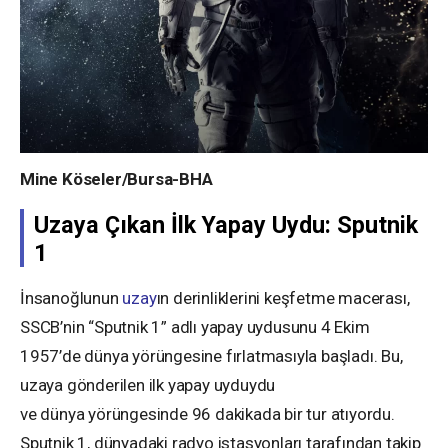
Mine Köseler/Bursa-BHA
Uzaya Çıkan İlk Yapay Uydu: Sputnik
1
İnsanoğlunun
uzay
ın derinliklerini keşfetme macerası,
SSCB’nin “Sputnik 1” adlı yapay uydusunu 4 Ekim
1957’de dünya yörüngesine fırlatmasıyla başladı. Bu,
uzaya gönderilen ilk yapay uyduydu
ve dünya yörüngesinde 96 dakikada bir tur atıyordu.
Sputnik 1, dünyadaki radyo istasyonları tarafından takip