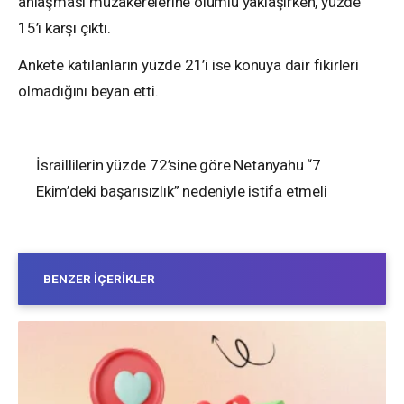
anlaşması müzakerelerine olumlu yaklaşırken, yüzde
15’i karşı çıktı.
Ankete katılanların yüzde 21’i ise konuya dair fikirleri
olmadığını beyan etti.
İsraillilerin yüzde 72’sine göre Netanyahu “7
Ekim’deki başarısızlık” nedeniyle istifa etmeli
BENZER İÇERIKLER