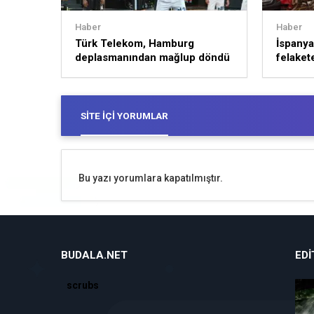
Haber
Haber
Türk Telekom, Hamburg
İspanya’
deplasmanından mağlup döndü
felakete
SITE İÇI YORUMLAR
Bu yazı yorumlara kapatılmıştır.
BUDALA.NET
EDI
scrubs