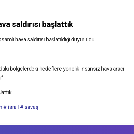
ava saldırısı başlattık
samlı hava saldırısı başlatıldığı duyuruldu.
ndaki bölgelerdeki hedeflere yönelik insansız hava aracı
ı”
lattık
an
# israil
# savaş