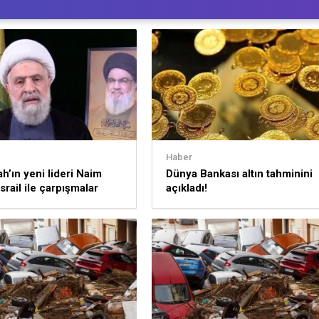
Haber
ah’ın yeni lideri Naim
Dünya Bankası altın tahminini
srail ile çarpışmalar
açıkladı!
k