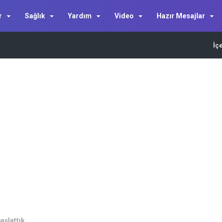
r
Sağlık
Yardım
Video
Hazır Mesajlar
İç
başlattık