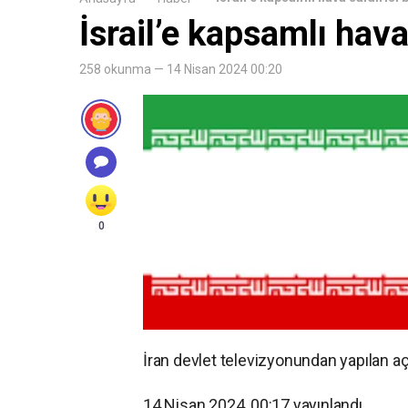
İsrail’e kapsamlı hava
258 okunma — 14 Nisan 2024 00:20
0
İran devlet televizyonundan yapılan açı
14 Nisan 2024, 00:17
yayınlandı