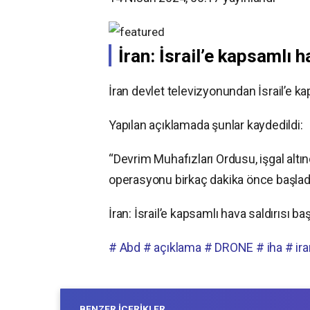
İran: İsrail’e kapsamlı h
İran devlet televizyonundan İsrail’e kap
Yapılan açıklamada şunlar kaydedildi:
“Devrim Muhafızları Ordusu, işgal altı
operasyonu birkaç dakika önce başlad
İran: İsrail’e kapsamlı hava saldırısı baş
# Abd
# açıklama
# DRONE
# iha
# ir
BENZER İÇERIKLER