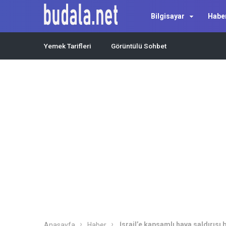
Bilgisayar
Habe
Yemek Tarifleri
Görüntülü Sohbet
İsrail’e kapsamlı hava saldırısı 
Anasayfa
Haber