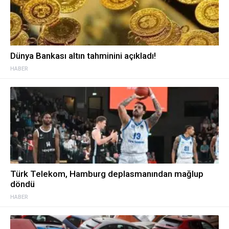
Dünya Bankası altın tahminini açıkladı!
HABER
Türk Telekom, Hamburg deplasmanından mağlup
döndü
HABER