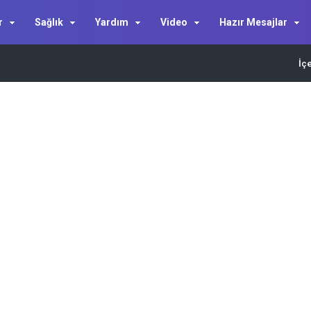
r
Sağlık
Yardım
Video
Hazır Mesajlar
İç