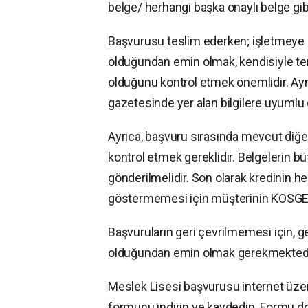
belge/ herhangi başka onaylı belge gibi 
Başvurusu teslim ederken; işletmeye a
olduğundan emin olmak, kendisiyle tem
olduğunu kontrol etmek önemlidir. Ayrıca
gazetesinde yer alan bilgilere uyumlu o
Ayrıca, başvuru sırasında mevcut diğe
kontrol etmek gereklidir. Belgelerin 
gönderilmelidir. Son olarak kredinin h
göstermemesi için müşterinin KOSGEB
Başvuruların geri çevrilmemesi için, g
olduğundan emin olmak gerekmektedi
Meslek Lisesi başvurusu internet üzer
formunu indirin ve kaydedin. Formu do