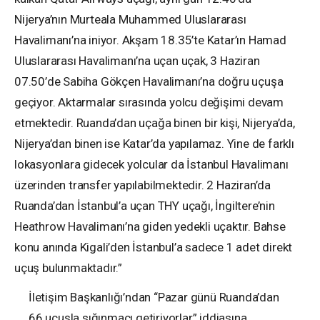
Nijerya’nın Murteala Muhammed Uluslararası
Havalimanı’na iniyor. Akşam 18.35’te Katar’ın Hamad
Uluslararası Havalimanı’na uçan uçak, 3 Haziran
07.50’de Sabiha Gökçen Havalimanı’na doğru uçuşa
geçiyor. Aktarmalar sırasında yolcu değişimi devam
etmektedir. Ruanda’dan uçağa binen bir kişi, Nijerya’da,
Nijerya’dan binen ise Katar’da yapılamaz. Yine de farklı
lokasyonlara gidecek yolcular da İstanbul Havalimanı
üzerinden transfer yapılabilmektedir. 2 Haziran’da
Ruanda’dan İstanbul’a uçan THY uçağı, İngiltere’nin
Heathrow Havalimanı’na giden yedekli uçaktır. Bahse
konu anında Kigali’den İstanbul’a sadece 1 adet direkt
uçuş bulunmaktadır.”
İletişim Başkanlığı’ndan “Pazar günü Ruanda’dan
66 uçuşla sığınmacı getiriyorlar” iddiasına