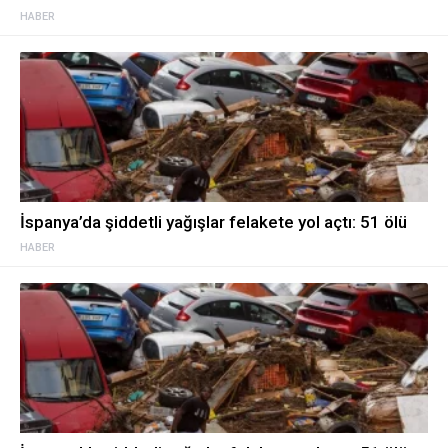
HABER
İspanya’da şiddetli yağışlar felakete yol açtı: 51 ölü
HABER