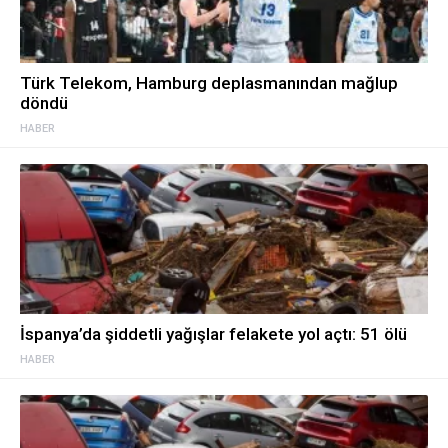
Türk Telekom, Hamburg deplasmanından mağlup
döndü
HABER
İspanya’da şiddetli yağışlar felakete yol açtı: 51 ölü
HABER