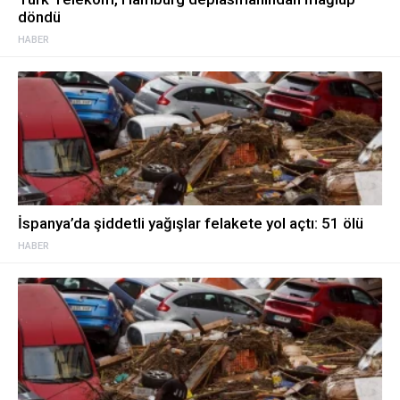
döndü
HABER
İspanya’da şiddetli yağışlar felakete yol açtı: 51 ölü
HABER