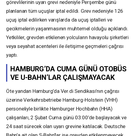
görevlilerinin uyarı grevi nedeniyle Perşembe günü
planlanan tüm uçuşlar iptal edildi. Grev nedeniyle 126
uçuş iptal edilirken varışlarda da uçuş iptalleri ve
gecikmelerin yaşanmasının muhtemel olduğu açıklandı.
Yetkililer, grevden etkilenen yolcuların havayolu şirketleri
veya seyahat acenteleri ile iletişime geçmeleri çağrısı
yaptı.
HAMBURG’DA CUMA GÜNÜ OTOBÜS
VE U-BAHN’LAR ÇALIŞMAYACAK
Öte yandan Hamburg’da Ver.di Sendikası’nın çağrısı
üzerine Verkehrsbetriebe Hamburg-Holstein (VHH)
personeliyle birlikte Hamburger Hochbahn (HHA)
çalışanları, 2 Şubat Cuma günü 03:00’de başlayacak ve
24 saat sürecek olan uyarı grevine katılacak. Deutsche
Bahn’a ait olan S-Bahn’lar ise grevden etkilenmeyecek.