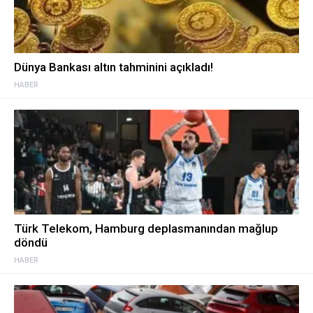
Dünya Bankası altın tahminini açıkladı!
HABER
Türk Telekom, Hamburg deplasmanından mağlup
döndü
HABER