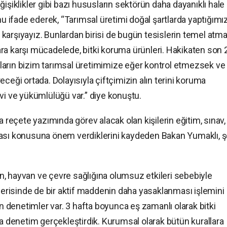
işiklikler gibi bazı hususların sektörün daha dayanıklı hale
ifade ederek, “Tarımsal üretimi doğal şartlarda yaptığımı
şı karşıyayız. Bunlardan birisi de bugün tesislerin temel atm
ra karşı mücadelede, bitki koruma ürünleri. Hakikaten son 
rlıların bizim tarımsal üretimimize eğer kontrol etmezsek ve
ceği ortada. Dolayısıyla çiftçimizin alın terini koruma
vi ve yükümlülüğü var.” diye konuştu.
a reçete yazımında görev alacak olan kişilerin eğitim, sınav,
ması konusuna önem verdiklerini kaydeden Bakan Yumaklı, ş
, hayvan ve çevre sağlığına olumsuz etkileri sebebiyle
içerisinde de bir aktif maddenin daha yasaklanması işlemini
in denetimler var. 3 hafta boyunca eş zamanlı olarak bitki
da denetim gerçekleştirdik. Kurumsal olarak bütün kurallara