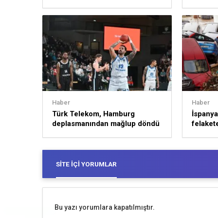
sürece
Haber
Haber
Türk Telekom, Hamburg
İspanya’
deplasmanından mağlup döndü
felakete
SITE İÇI YORUMLAR
Bu yazı yorumlara kapatılmıştır.