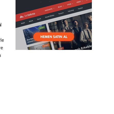
l
yle
ve
m