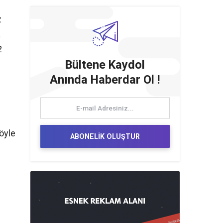
z
a
2
Bültene Kaydol
Anında Haberdar Ol !
öyle
ABONELİK OLUŞTUR