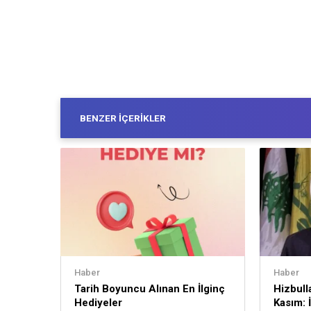
BENZER İÇERIKLER
Haber
Haber
Tarih Boyuncu Alınan En İlginç
Hizbull
Hediyeler
Kasım: İ