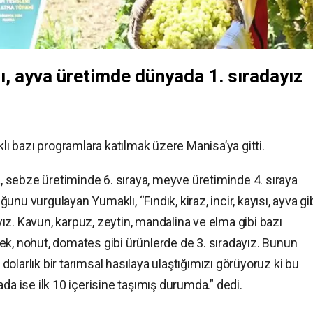
yısı, ayva üretimde dünyada 1. sıradayız
ı bazı programlara katılmak üzere Manisa’ya gitti.
ya, sebze üretiminde 6. sıraya, meyve üretiminde 4. sıraya
nu vurgulayan Yumaklı, “Fındık, kiraz, incir, kayısı, ayva gi
z. Kavun, karpuz, zeytin, mandalina ve elma gibi bazı
çilek, nohut, domates gibi ürünlerde de 3. sıradayız. Bunun
olarlık bir tarımsal hasılaya ulaştığımızı görüyoruz ki bu
da ise ilk 10 içerisine taşımış durumda.” dedi.