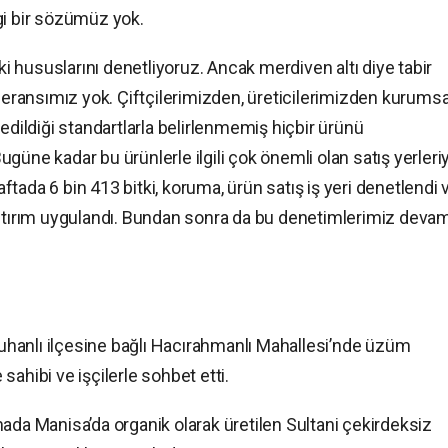
gi bir sözümüz yok.
 hususlarını denetliyoruz. Ancak merdiven altı diye tabir
oleransımız yok. Çiftçilerimizden, üreticilerimizden kurumsa
edildiği standartlarla belirlenmemiş hiçbir ürünü
güne kadar bu ürünlerle ilgili çok önemli olan satış yerleri
haftada 6 bin 413 bitki, koruma, ürün satış iş yeri denetlendi 
aptırım uygulandı. Bundan sonra da bu denetimlerimiz deva
hanlı ilçesine bağlı Hacırahmanlı Mahallesi’nde üzüm
ahibi ve işçilerle sohbet etti.
ada Manisa’da organik olarak üretilen Sultani çekirdeksiz