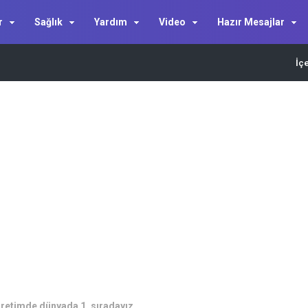
r
Sağlık
Yardım
Video
Hazır Mesajlar
İç
a üretimde dünyada 1. sıradayız