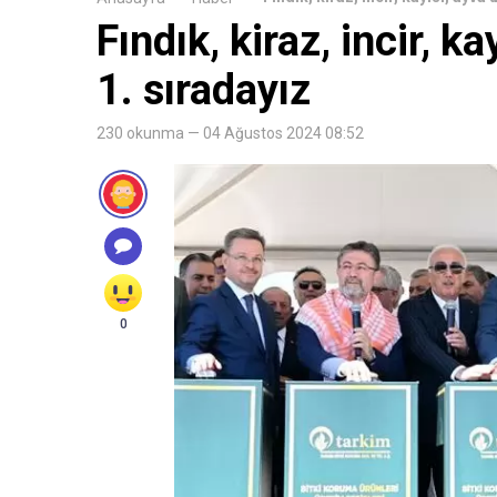
Fındık, kiraz, incir, 
1. sıradayız
230 okunma — 04 Ağustos 2024 08:52
0